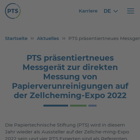
Karriere
DE
German
German
Haupt
Startseite
Aktuelles
PTS präsentiertneues Messger
PTS präsentiertneues
Messgerät zur direkten
Messung von
Papierverunreinigungen auf
der Zellcheming-Expo 2022
Die Papiertechnische Stiftung (PTS) wird in diesem
Jahr wieder als Aussteller auf der Zellche-ming-Expo
2022 sein und vier PTS Experten sind als Referenten