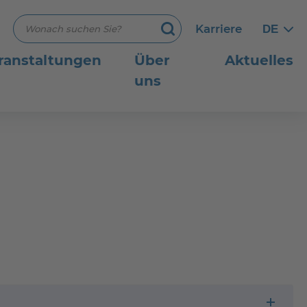
Suchbegriff eingeben
Karriere
DE
Germ
Germ
Suchen
ranstaltungen
Über
Aktuelles
uns