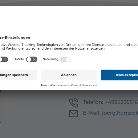
Ansprechpartner
Jörg Hempel
Vertrieb
Telefon:
+4935295516
E-Mail:
joerg.hempel