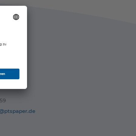
/In
59
@ptspaper.de