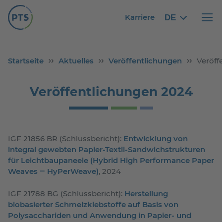
Karriere
DE
German
German
Haupt
Startseite
Aktuelles
Veröffentlichungen
Veröff
Veröffentlichungen 2024
IGF 21856 BR (Schlussbericht):
Entwicklung von
integral gewebten Papier-Textil-Sandwichstrukturen
für Leichtbaupaneele (Hybrid High Performance Paper
Weaves ‒ HyPerWeave)
, 2024
IGF 21788 BG (Schlussbericht):
Herstellung
biobasierter Schmelzklebstoffe auf Basis von
Polysacchariden und Anwendung in Papier- und