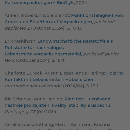
Kartonverpackungen – BioGlyk
, 2024
Anke Nikowski, Nicole Brandt:
Funktionsfähigkeit von
Codes und Etiketten auf Verpackungen
,
packstoff
papier
No 2 (Oktober 2024), S. 10-13
Erik Mehlhorn:
Landwirtschaftliche Reststoffe als
Rohstoffe für nachhaltiges
Lebensmittelverpackungsmaterial
,
packstoff papier
No 2 (Oktober 2024), S. 16 ff.
Charlotte Burock, Kristin Lieber, Antje Harling:
Holz im
Kontakt mit Lebensmitteln – aber sicher!
,
Internationaler Holzmarkt
(2024/04), S. 18 f.
Pia Schenke, Antje Harling:
Ring test – uznávané
nástroje pro zajištění kvality, stability a úspěchu
,
Packaging CZ
(04/2024)
Amelia Loesch-Zhang, Martin Bellmann, Kristina