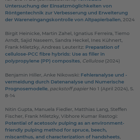
Untersuchung der Einsatzmöglichkeiten von
Röntgentechnik zur Verbesserung und Erweiterung
der Wareneingangskontrolle von Altpapierballen
, 2024
Birgit Heinicke, Martin Zahel, Ignatius Ferreira, Tiemo
Arndt, Sajid Naseem, Sandra Heckel, Ines Kühnert,
Frank Miletzky, Andreas Leuteritz:
Preparation of
cellulose-PCC fibre hybrids: Use as filler in
polypropylene (PP) composites
,
Cellulose
(2024)
Benjamin Hiller, Anke Nikowski:
Fehleranalyse und -
vermeidung durch Datenanalyse und Numerische
Prognosemodelle
,
packstoff papier
No 1 (April 2024), S.
8-14
Nitin Gupta, Manuela Fiedler, Matthias Lang, Steffen
Fischer, Frank Miletzky, Vibhore Kumar Rastogi:
Potential of acetosolv pulping as an environment-
friendly pulping method for spruce, beech,
miscanthus, and characterization of handsheets
,