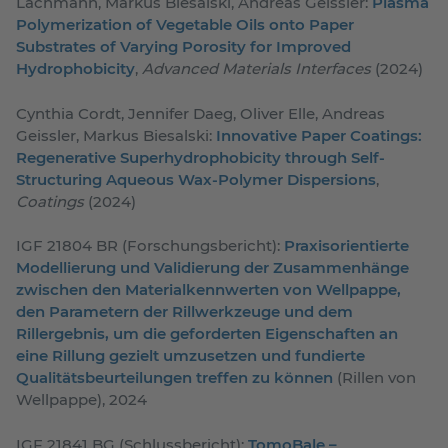
Lachmann, Markus Biesalski, Andreas Geissler:
Plasma
Polymerization of Vegetable Oils onto Paper
Substrates of Varying Porosity for Improved
Hydrophobicity
,
Advanced Materials Interfaces
(2024)
Cynthia Cordt, Jennifer Daeg, Oliver Elle, Andreas
Geissler, Markus Biesalski:
Innovative Paper Coatings:
Regenerative Superhydrophobicity through Self-
Structuring Aqueous Wax-Polymer Dispersions
,
Coatings
(2024)
IGF 21804 BR (Forschungsbericht):
Praxisorientierte
Modellierung und Validierung der Zusammenhänge
zwischen den Materialkennwerten von Wellpappe,
den Parametern der Rillwerkzeuge und dem
Rillergebnis, um die geforderten Eigenschaften an
eine Rillung gezielt umzusetzen und fundierte
Qualitätsbeurteilungen treffen zu können
(Rillen von
Wellpappe), 2024
IGF 21841 BG (Schlussbericht):
TomoBale –