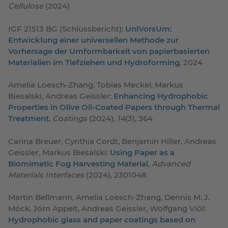
Cellulose
(2024)
IGF 21513 BG (Schlussbericht):
UniVorsUm:
Entwicklung einer universellen Methode zur
Vorhersage der Umformbarkeit von papierbasierten
Materialien im Tiefziehen und Hydroforming
, 2024
Amelia Loesch-Zhang, Tobias Meckel, Markus
Biesalski, Andreas Geissler:
Enhancing Hydrophobic
Properties in Olive Oil-Coated Papers through Thermal
Treatment
,
Coatings
(2024),
14
(3), 364
Carina Breuer, Cynthia Cordt, Benjamin Hiller, Andreas
Geissler, Markus Biesalski:
Using Paper as a
Biomimetic Fog Harvesting Material
,
Advanced
Materials Interfaces
(2024), 2301048
Martin Bellmann, Amelia Loesch-Zhang, Dennis M. J.
Möck, Jörn Appelt, Andreas Geissler, Wolfgang Viöl:
Hydrophobic glass and paper coatings based on