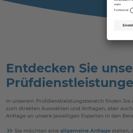
Entdecken Sie unse
Prüfdienstleistunge
In unserem Prüfdienstleistungsbereich finden Si
zum direkten Auswählen und Anfragen, aber auch 
Anfrage an unsere jeweiligen Experten in den Ber
Sie möchten eine
allgemeine Anfrage
stellen,