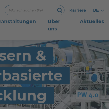
Suchbegriff eingeben
Karriere
DE
Germ
Germ
Suchen
ranstaltungen
Über
Aktuelles
uns
asern &
basierte
cklung