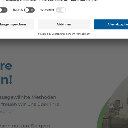
re
n!
e ausgewählte Methoden
freuen wir uns über Ihre
eichen.
 dann nutzen Sie gern