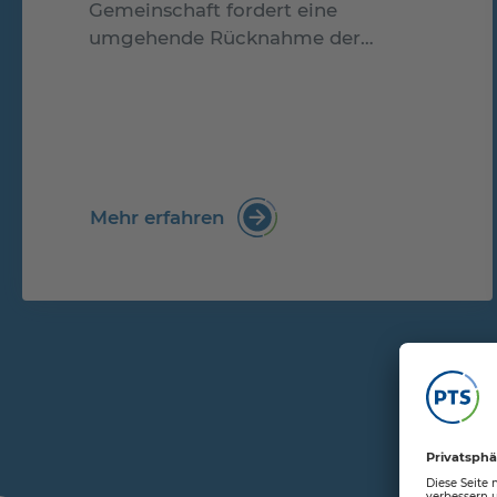
Gemeinschaft fordert eine
umgehende Rücknahme der…
Mehr erfahren
: ZIM-Antragsstopp "fatales 