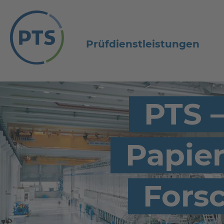
Prüfdienstleistungen
PTS –
Papie
Fors