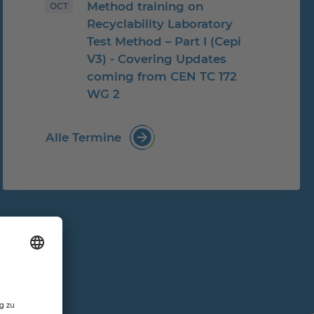
Method training on
OCT
07.10.2026
Recyclability Laboratory
Test Method – Part I (Cepi
V3) - Covering Updates
coming from CEN TC 172
WG 2
Alle Termine
für Veranstaltungen
ermeisterin Conny Oertel