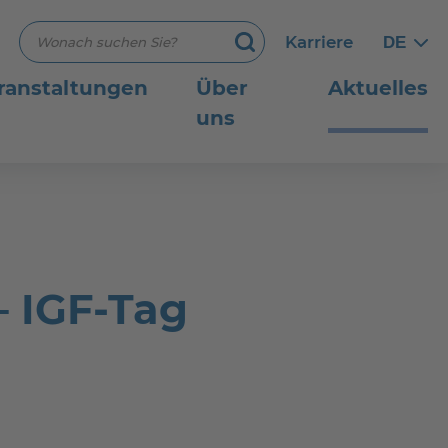
Suchbegriff eingeben
Karriere
DE
Germ
Germ
Suchen
ranstaltungen
Über
Aktuelles
uns
– IGF-Tag