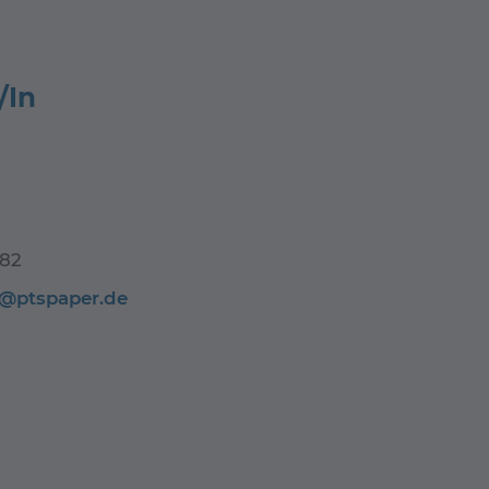
/In
782
s@ptspaper.de