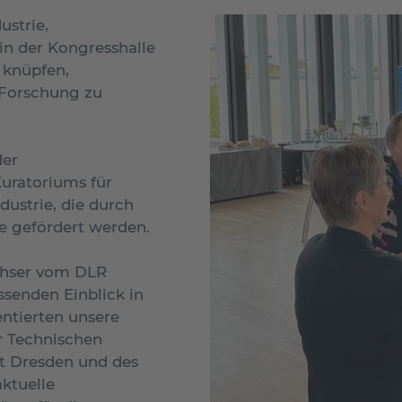
ustrie,
in der Kongresshalle
 knüpfen,
 Forschung zu
er
uratoriums für
dustrie, die durch
e gefördert werden.
ahser vom DLR
senden Einblick in
ntierten unsere
r Technischen
ät Dresden und des
aktuelle