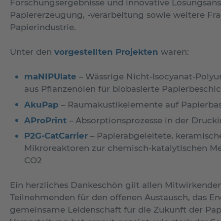
Forschungsergebnisse und innovative Lösungsansä
Papiererzeugung, -verarbeitung sowie weitere Fr
Papierindustrie.
Unter den
vorgestellten Projekten
waren:
maNIPUlate
– Wässrige Nicht-Isocyanat-Polyu
aus Pflanzenölen für biobasierte Papierbesch
AkuPap
– Raumakustikelemente auf Papierbas
AProPrint
– Absorptionsprozesse in der Drucki
P2G-CatCarrier
– Papierabgeleitete, keramische
Mikroreaktoren zur chemisch-katalytischen M
CO2
Ein herzliches Dankeschön gilt allen Mitwirkende
Teilnehmenden für den offenen Austausch, das E
gemeinsame Leidenschaft für die Zukunft der Papi