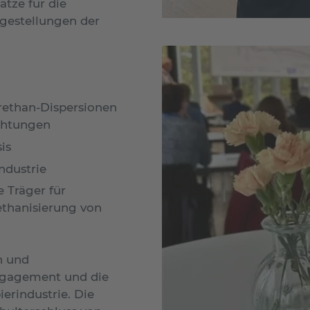
tze für die
agestellungen der
rethan-Dispersionen
ichtungen
is
ndustrie
 Träger für
ethanisierung von
n und
ngagement und die
erindustrie. Die