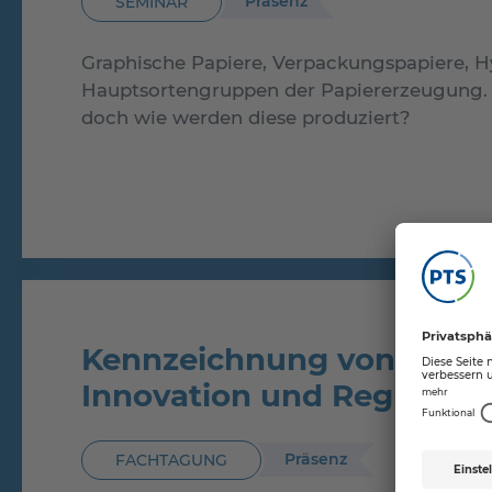
Präsenz
SEMINAR
Graphische Papiere, Verpackungspapiere, Hy
Hauptsortengruppen der Papiererzeugung. Jed
doch wie werden diese produziert?
Kennzeichnung von Verp
Innovation und Regulator
Präsenz
FACHTAGUNG