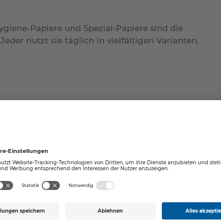
giene-Papiere und Spezial-Papiere sind die
er nutzt sie täglich in vielfältigen Varianten,
ackungen ‒ Zwischen
ik