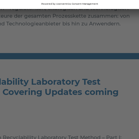
 – regulatorisch, ökologisch und technologisch.
kteure der gesamten Prozesskette zusammen: von
nd Technologieanbieter bis hin zu Anwendern.
ability Laboratory Test
 - Covering Updates coming
 Recyclability Laboratory Test Method – Part I: