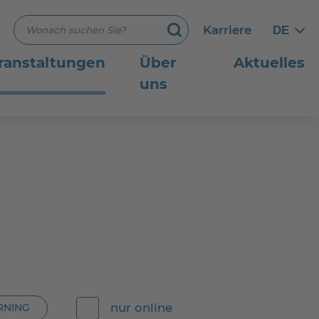
Suchbegriff eingeben
Karriere
DE
Germ
Germ
Suchen
ranstaltungen
Über
Aktuelles
uns
nur online
RNING