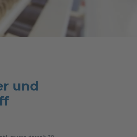
er und
ff
chluss von derzeit 30