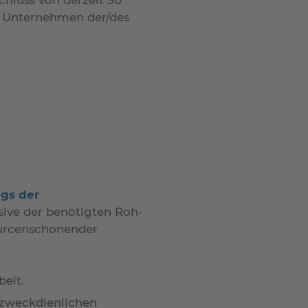
n Unternehmen der/des
ngs der
sive der benötigten Roh-
ourcenschonender
eit.
 zweckdienlichen