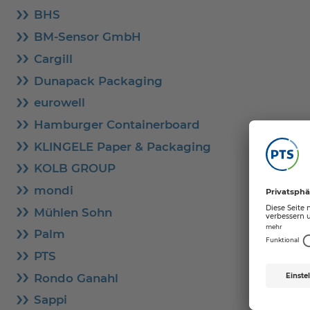
BHS
BM-Sensor GmbH
Cargill
Dunapack Packaging
eurowell
Hamburger Containerboard
KLINGELE Paper & Packaging
KOLB GROUP
mondi
Mühlen Sohn
Palm
PTS
Rondo Ganahl
Sappi