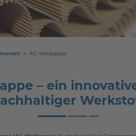
rkarbeit
AG Wellpappe
appe – ein innovativ
achhaltiger Werksto
appe (AG Wellpappe)
ist ein freiwilliger Zusammens