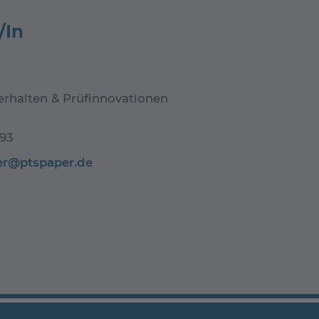
/In
verhalten & Prüfinnovationen
93
ler@ptspaper.de