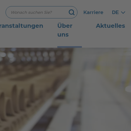
Suchbegriff eingeben
Karriere
DE
Germ
Germ
Suchen
ranstaltungen
Über
Aktuelles
uns