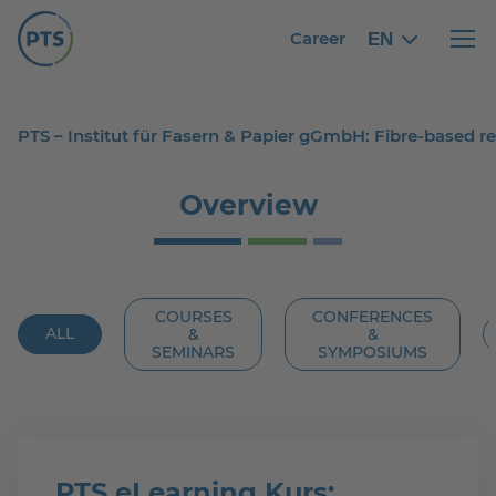
Career
EN
English
English
Haupt
PTS – Institut für Fasern & Papier gGmbH: Fibre-based 
Overview
COURSES
CONFERENCES
ALL
&
&
SEMINARS
SYMPOSIUMS
PTS eLearning Kurs: