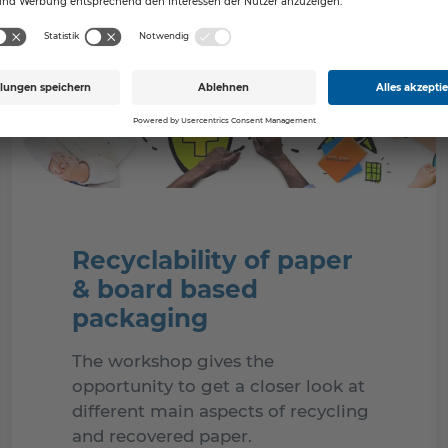
Recyclability of paper
& board based
packaging
The workshop gives the
opportunity to get a closer look at
different main aspects of recycling
and recovered paper.