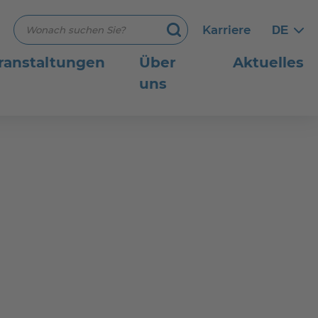
Suchbegriff eingeben
Karriere
DE
Germ
Germ
Suchen
ranstaltungen
Über
Aktuelles
uns