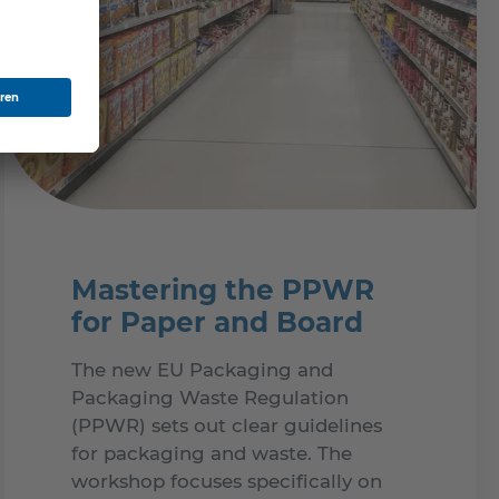
Mastering the PPWR
for Paper and Board
The new EU Packaging and
Packaging Waste Regulation
(PPWR) sets out clear guidelines
for packaging and waste. The
workshop focuses specifically on