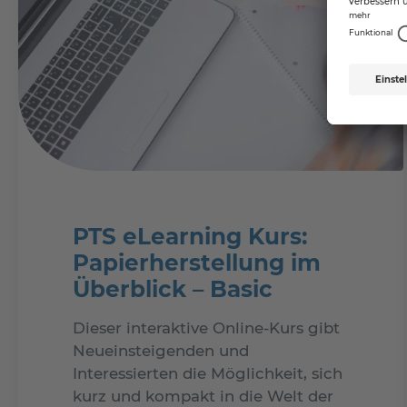
PTS eLearning Kurs:
Papierherstellung im
Überblick – Basic
Dieser interaktive Online-Kurs gibt
Neueinsteigenden und
Interessierten die Möglichkeit, sich
kurz und kompakt in die Welt der