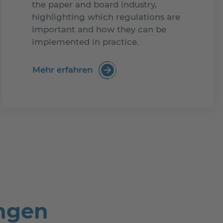
the paper and board industry,
highlighting which regulations are
important and how they can be
implemented in practice.
ard based packaging
Mehr erfahren
:Mastering the PPWR for Pape
ungen