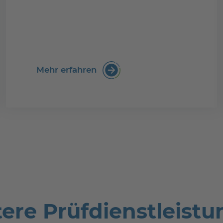
erstellung im Überblick – Basic
Mehr erfahren
:Recyclability of paper & bo
ere Prüfdienstleist