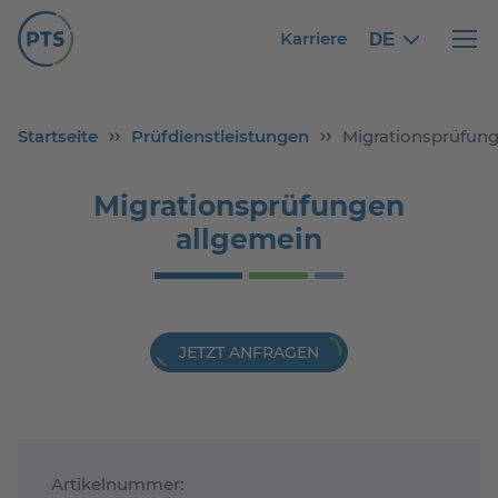
Karriere
DE
German
German
Haupt
Startseite
Prüfdienstleistungen
Migrationsprüfun
Migrationsprüfungen
allgemein
JETZT ANFRAGEN
Artikelnummer: