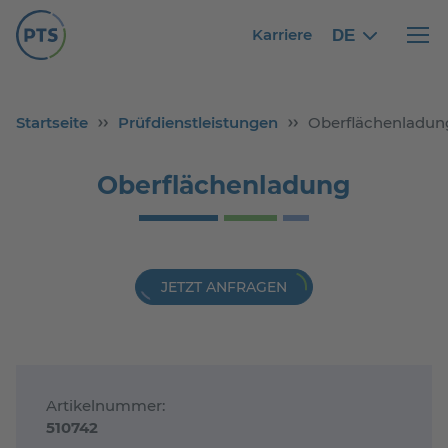
Karriere
DE
German
German
Haupt
Startseite
Prüfdienstleistungen
Oberflächenladun
Oberflächenladung
JETZT ANFRAGEN
Artikelnummer:
510742